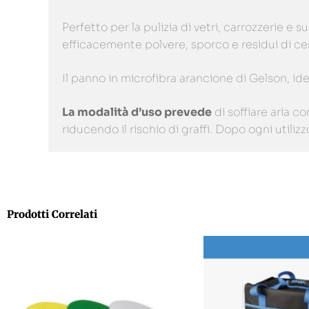
Perfetto per la pulizia di vetri, carrozzerie 
efficacemente polvere, sporco e residui di cera
Il panno in microfibra arancione di Gelson, id
La modalità d’uso prevede
di soffiare aria c
riducendo il rischio di graffi. Dopo ogni utili
Prodotti Correlati