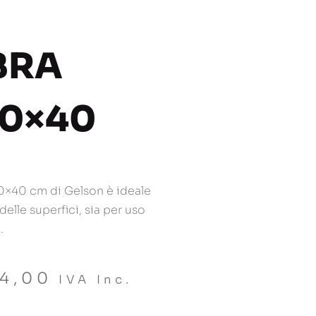
BRA
40×40
40×40 cm di Gelson è ideale
delle superfici, sia per uso
.
4,00
IVA Inc.