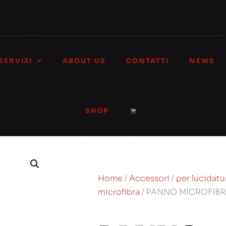
SERVIZI
ABOUT US
CONTATTI
NEWS
SHOP
Home
/
Accessori
/
per lucidatu
microfibra
/ PANNO MICROFIBR