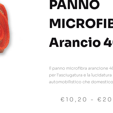
PANNO
MICROFI
Arancio 
Il panno microfibra arancione 
per l’asciugatura e la lucidatura 
automobilistico che domestico
€
10,20
-
€
20