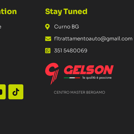
tion
Stay Tuned
e
Curno BG
f1trattamentoauto@gmail.com
351 5480069
CENTRO MASTER BERGAMO