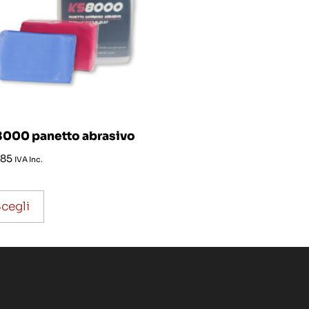
000 panetto abrasivo
,85
IVA Inc.
cegli