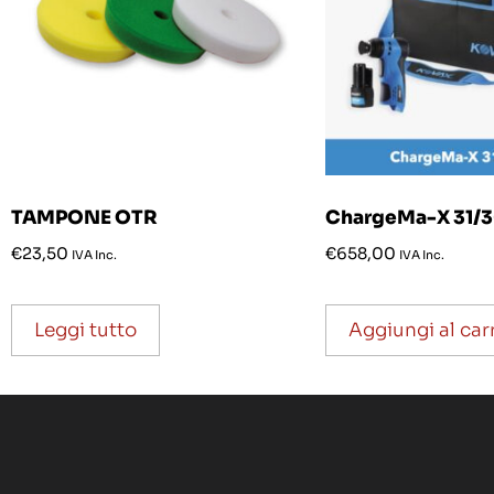
TAMPONE OTR
ChargeMa-X 31/
€
23,50
€
658,00
IVA Inc.
IVA Inc.
Leggi tutto
Aggiungi al car