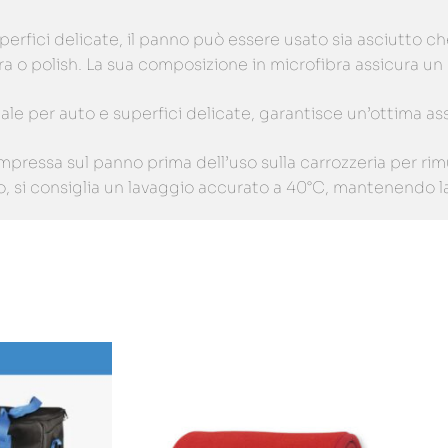
e superfici delicate, il panno può essere usato sia asciutt
 o polish. La sua composizione in microfibra assicura un uti
eale per auto e superfici delicate, garantisce un’ottima a
ompressa sul panno prima dell’uso sulla carrozzeria per rim
zzo, si consiglia un lavaggio accurato a 40°C, mantenendo l