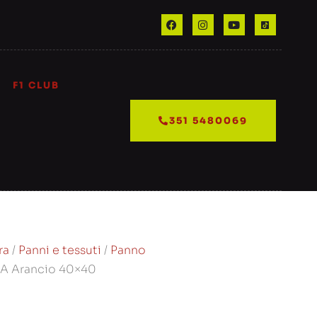
F1 CLUB
351 5480069
ra
/
Panni e tessuti
/
Panno
A Arancio 40×40