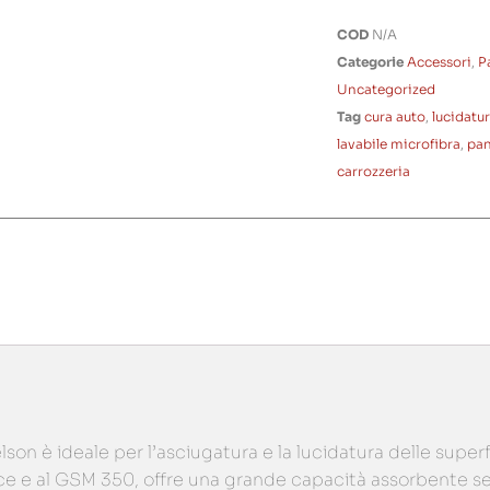
COD
N/A
Categorie
Accessori
,
P
Uncategorized
Tag
cura auto
,
lucidatur
lavabile microfibra
,
pan
carrozzeria
on è ideale per l’asciugatura e la lucidatura delle superf
e e al GSM 350, offre una grande capacità assorbente senz