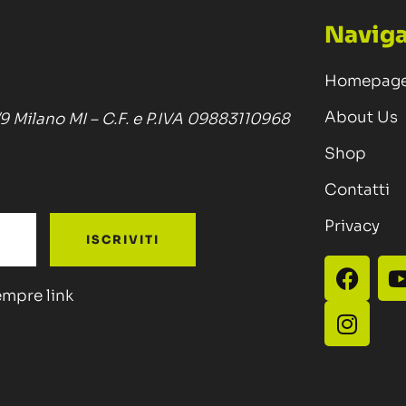
Naviga
Homepag
About Us
/9 Milano MI – C.F. e P.IVA 09883110968
Shop
Contatti
Privacy
ISCRIVITI
sempre link