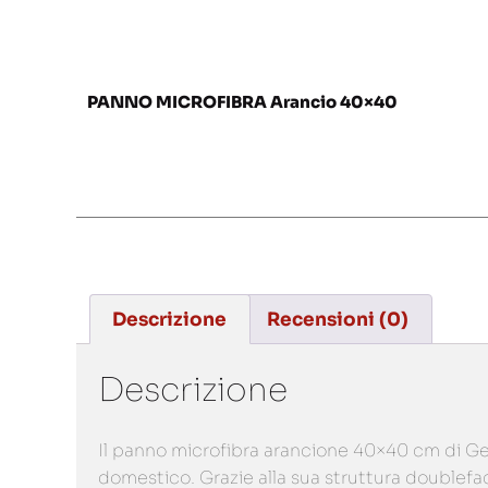
PANNO MICROFIBRA Arancio 40×40
Descrizione
Recensioni (0)
Descrizione
Il panno microfibra arancione 40×40 cm di Gels
domestico. Grazie alla sua struttura doublefac