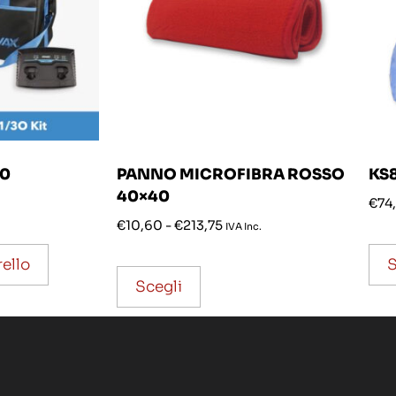
30
PANNO MICROFIBRA ROSSO
KS8
40×40
€
74
€
10,60
-
€
213,75
IVA Inc.
rello
S
Scegli