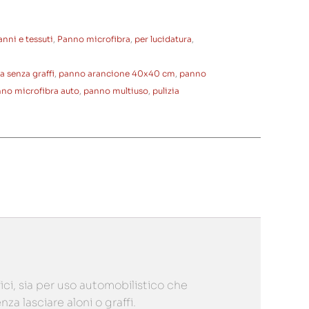
anni e tessuti
,
Panno microfibra
,
per lucidatura
,
a senza graffi
,
panno arancione 40x40 cm
,
panno
no microfibra auto
,
panno multiuso
,
pulizia
ici, sia per uso automobilistico che
a lasciare aloni o graffi.