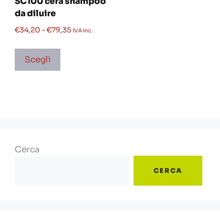
SC100 cera shampoo
da diluire
€
34,20
-
€
79,35
IVA Inc.
Scegli
Cerca
CERCA