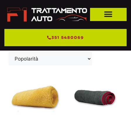
Home
/ Uncategorized
Uncategorized
351 5480069
Visualizzazione di 5 risultati