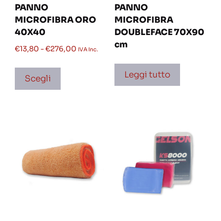
PANNO
PANNO
MICROFIBRA ORO
MICROFIBRA
40X40
DOUBLEFACE 70X90
cm
€
13,80
-
€
276,00
IVA Inc.
Leggi tutto
Scegli