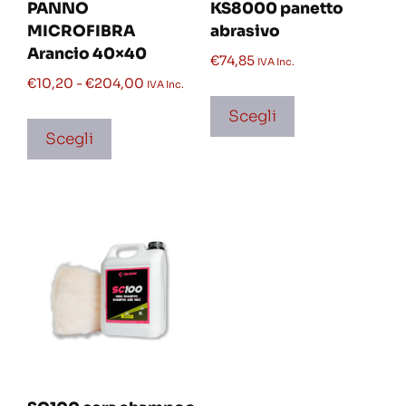
PANNO
KS8000 panetto
MICROFIBRA
abrasivo
Arancio 40×40
€
74,85
IVA Inc.
€
10,20
-
€
204,00
IVA Inc.
Scegli
Scegli