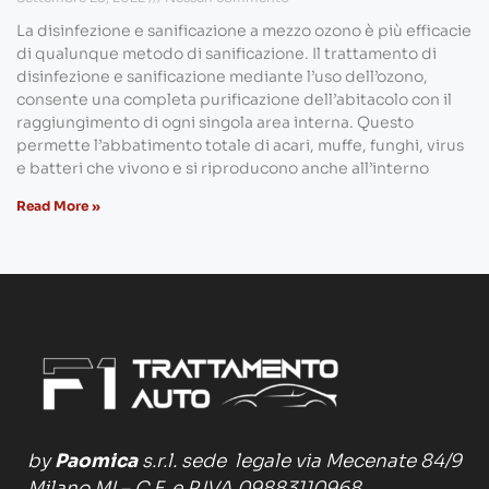
La disinfezione e sanificazione a mezzo ozono è più efficacie
di qualunque metodo di sanificazione. Il trattamento di
disinfezione e sanificazione mediante l’uso dell’ozono,
consente una completa purificazione dell’abitacolo con il
raggiungimento di ogni singola area interna. Questo
permette l’abbatimento totale di acari, muffe, funghi, virus
e batteri che vivono e si riproducono anche all’interno
Read More »
by
Paomica
s.r.l. sede legale via Mecenate 84/9
Milano MI – C.F. e P.IVA 09883110968