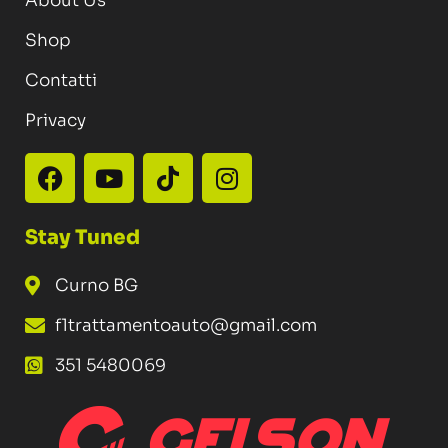
About Us
Shop
Contatti
Privacy
Stay Tuned
Curno BG
f1trattamentoauto@gmail.com
351 5480069