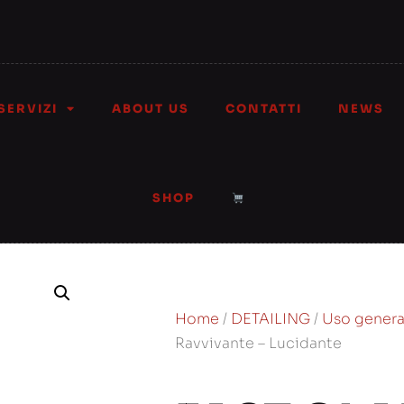
SERVIZI
ABOUT US
CONTATTI
NEWS
SHOP
Home
/
DETAILING
/
Uso genera
Ravvivante – Lucidante