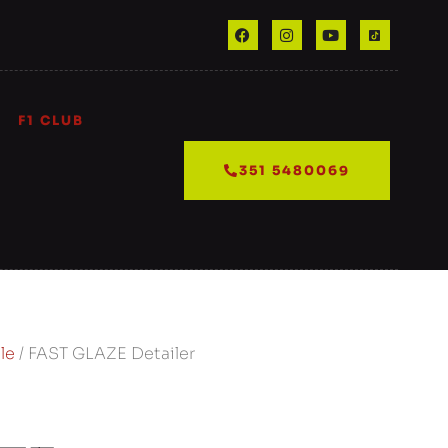
F1 CLUB
351 5480069
le
/ FAST GLAZE Detailer