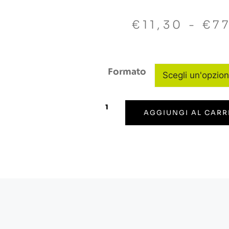
€
11,30
-
€
7
Formato
AGGIUNGI AL CARR