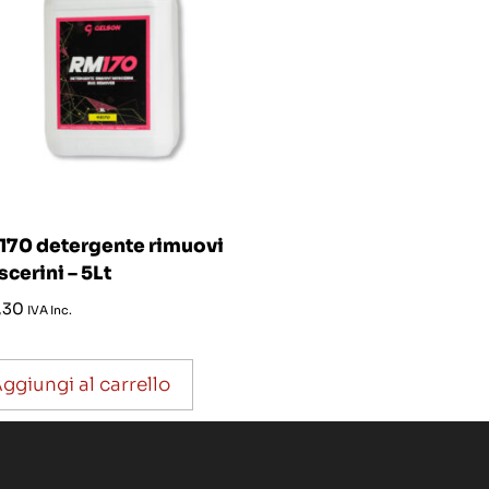
70 detergente rimuovi
cerini – 5Lt
,30
IVA Inc.
ggiungi al carrello