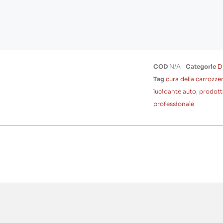
COD
N/A
Categorie
D
Tag
cura della carrozze
lucidante auto
,
prodott
professionale