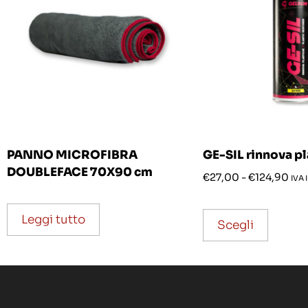
PANNO MICROFIBRA
GE-SIL rinnova pl
DOUBLEFACE 70X90 cm
€
27,00
-
€
124,90
IVA 
Leggi tutto
Scegli