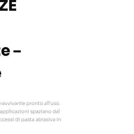
ZE
e –
e
 ravvivante pronto all’uso.
 applicazioni spaziano dal
ccessi di pasta abrasiva in