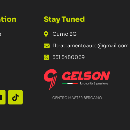
tion
Stay Tuned
e
Curno BG
f1trattamentoauto@gmail.com
351 5480069
CENTRO MASTER BERGAMO