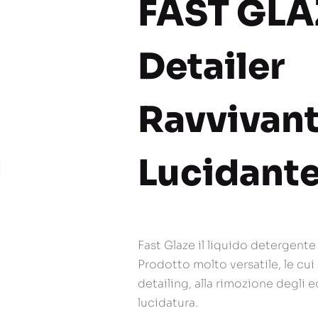
FAST GLA
Detailer
Ravvivant
Lucidant
Fast Glaze il liquido detergente
Prodotto molto versatile, le cui
detailing, alla rimozione degli e
lucidatura.