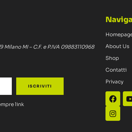
Naviga
Homepag
About Us
/9 Milano MI – C.F. e P.IVA 09883110968
Shop
Contatti
Privacy
ISCRIVITI
sempre link