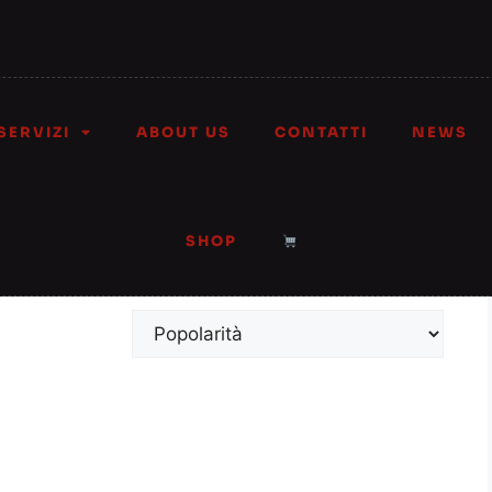
SERVIZI
ABOUT US
CONTATTI
NEWS
stiche”
 plastiche
SHOP