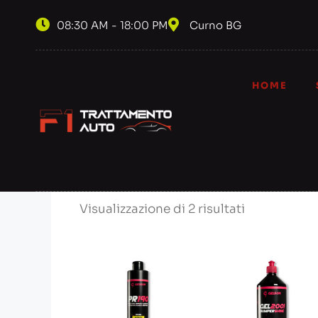
08:30 AM - 18:00 PM
Curno BG
HOME
Home
/ Prodotti taggati “ravvivante pla
ravvivante
Visualizzazione di 2 risultati