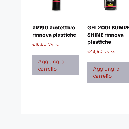
PR190 Protettivo
GEL 2001 BUMP
rinnova plastiche
SHINE rinnova
plastiche
€
16,80
IVA Inc.
€
43,60
IVA Inc.
Aggiungi al
carrello
Aggiungi al
carrello