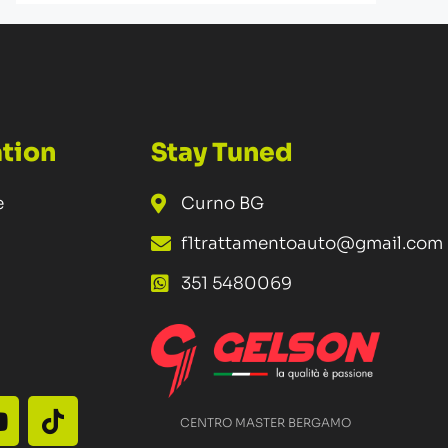
tion
Stay Tuned
e
Curno BG
f1trattamentoauto@gmail.com
351 5480069
CENTRO MASTER BERGAMO