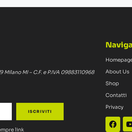
Naviga
Homepag
About Us
/9 Milano MI – C.F. e P.IVA 09883110968
Shop
Contatti
Privacy
ISCRIVITI
sempre link