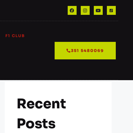
F1 CLUB
Cerca
351 5480069
CERCA
Recent
Posts