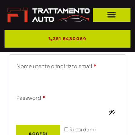
My account
Accedi
351 5480069
Nome utente o indirizzo email
*
Password
*
Ricordami
ACCEDI